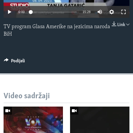
MAGAZIN
0:00
15:28
O GLASU AMERIKE
Link
TV program Glasa Amerike na jezicima naroda
Learning English
BiH
PRATITE NAS
Podijeli
Jezici
Video sadržaji