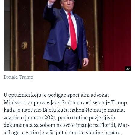
Donald Trump
U optužnici koju je podigao specijalni advokat
Ministarstva pravde Jack Smith navodi se da je Trump,
kada je napustio Bijelu kuću nakon što mu je mandat
završio u januaru 2021, ponio stotine povjerljivih
dokumenata sa sobom na svoje imanje na Floridi, Mar-
a-Lago, a zatim je više puta ometao vladine napore,