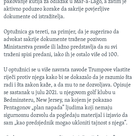
pakovanje kutija za odlazak u Mar-a-Lago, a zatim je
aktivno poduzeo korake da sakrije povjerljive
dokumente od istražitelja.
Optužnica ga tereti, na primjer, da je sugerirao da
advokat sakrije dokumente tražene pozivom
Ministarstva pravde ili lažno predstavlja da su svi
traženi spisi predani, iako ih je ostalo više od 100.
U optužnici se u više navrata navode Trumpove vlastite
riječi protiv njega kako bi se dokazalo da je razumio šta
radi i šta zakon kaže, a da mu to ne dozvoljava. Opisuje
se sastanak u julu 2021. u njegovom golf klubu u
Bedminsteru, New Jersey, na kojem je pokazao
Pentagonov „plan napada” ljudima koji nemaju
sigurnosnu dozvolu da pogledaju materijal i izjavio da
sam „kao predsjednik mogao ukloniti tajnost s njega”.