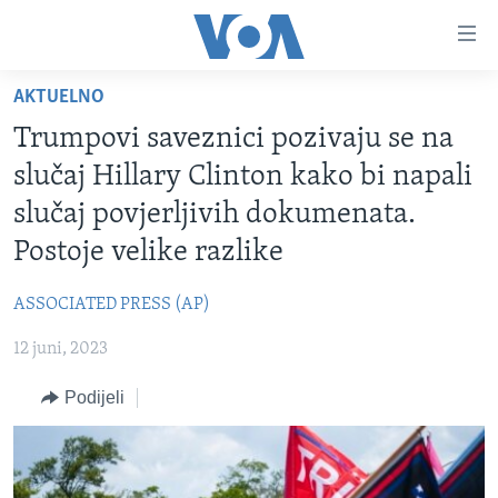
Linkovi
Pređi
na
AKTUELNO
glavni
TV PROGRAM
sadržaj
Trumpovi saveznici pozivaju se na
VIDEO
Pređi
slučaj Hillary Clinton kako bi napali
na
FOTOGRAFIJE DANA
slučaj povjerljivih dokumenata.
glavnu
VIJESTI
navigaciju
Postoje velike razlike
Idi
NAUKA I TEHNOLOGIJA
SJEDINJENE AMERIČKE DRŽAVE
na
ASSOCIATED PRESS (AP)
SPECIJALNI PROJEKTI
BOSNA I HERCEGOVINA
pretragu
12 juni, 2023
KORUPCIJA
SVIJET
Podijeli
SLOBODA MEDIJA
ŽENSKA STRANA
IZBJEGLIČKA STRANA