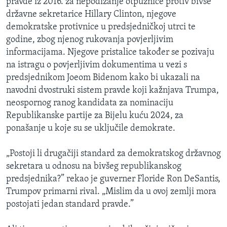
pravde iz 2016. za nepodizanje otpužnice protiv bivše
državne sekretarice Hillary Clinton, njegove
demokratske protivnice u predsjedničkoj utrci te
godine, zbog njenog rukovanja povjerljivim
informacijama. Njegove pristalice također se pozivaju
na istragu o povjerljivim dokumentima u vezi s
predsjednikom Joeom Bidenom kako bi ukazali na
navodni dvostruki sistem pravde koji kažnjava Trumpa,
neospornog ranog kandidata za nominaciju
Republikanske partije za Bijelu kuću 2024, za
ponašanje u koje su se uključile demokrate.
„Postoji li drugačiji standard za demokratskog državnog
sekretara u odnosu na bivšeg republikanskog
predsjednika?” rekao je guverner Floride Ron DeSantis,
Trumpov primarni rival. „Mislim da u ovoj zemlji mora
postojati jedan standard pravde.”