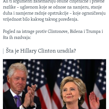
Ali ti argumenti zanemaruju obilne činjenične i pravne
razlike – uglavnom koje se odnose na namjeru, stanje
duha i namjerne radnje opstrukcije – koje ograničavaju
vrijednost bilo kakvog takvog poređenja.
Pogled na istrage protiv Clintonove, Bidena i Trumpa i
šta ih razdvaja:
Šta je Hillary Clinton uradila?