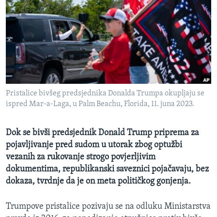
MAGAZIN
O GLASU AMERIKE
Learning English
PRATITE NAS
Pristalice bivšeg predsjednika Donalda Trumpa okupljaju se
ispred Mar-a-Laga, u Palm Beachu, Florida, 11. juna 2023.
Jezici
Dok se bivši predsjednik Donald Trump priprema za
pojavljivanje pred sudom u utorak zbog optužbi
vezanih za rukovanje strogo povjerljivim
dokumentima, republikanski saveznici pojačavaju, bez
dokaza, tvrdnje da je on meta političkog gonjenja.
Trumpove pristalice pozivaju se na odluku Ministarstva