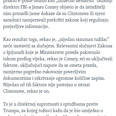
praksu e-pošte osudio kao „izuzetno nemarnu” tadašnji
direktor FBI-a James Comey objavio je da istražitelji
nisu pronašli jasne dokaze da su Clintonova ili njeni
saradnici namjeravali prekršiti zakone koji reguliraju
povjerljive informacije.
Kao rezultat toga, rekao je, „nijedan razuman tužilac”
neće nastaviti sa slučajem. Relevantni slučajevi Zakona
o špijunaži koje je Ministarstvo pravde pokrenulo
tokom prošlog vijeka, rekao je Comey, svi su uključivali
faktore, uključujući napore da se ometa pravda,
namjerno pogrešno rukovanje poverljivim
dokumentima i otkrivanje ogromne količine zapisa.
Nijedan od tih faktora nije postojao u istrazi
Clintonove, rekao je on.
To je u direktnoj suprotnosti s optužbama protiv
Trumpa, za kojeg tužioci kažu da je bio umiješan u