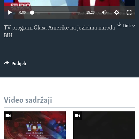
MAGAZIN
0:00
15:28
O GLASU AMERIKE
Link
TV program Glasa Amerike na jezicima naroda
Learning English
BiH
PRATITE NAS
Podijeli
Jezici
Video sadržaji