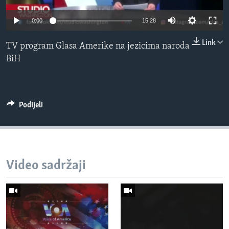
MAGAZIN
0:00
15:28
O GLASU AMERIKE
Link
TV program Glasa Amerike na jezicima naroda
Learning English
BiH
PRATITE NAS
Podijeli
Jezici
Video sadržaji