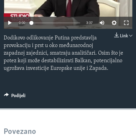
MAGAZIN
O GLASU AMERIKE
0:00
3:37
Learning English
Link
Dodikovo odlikovanje Putina predstavlja
provokaciju i prst u oko međunarodnoj
PRATITE NAS
zapadnoj zajednici, smatraju analitičari. Osim što je
potez koji može destabilizirati Balkan, potencijalno
ugrožava investicije Europske unije i Zapada.
Jezici
Podijeli
Povezano