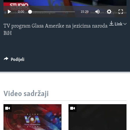
MAGAZIN
0:00
15:29
O GLASU AMERIKE
Link
TV program Glasa Amerike na jezicima naroda
Learning English
BiH
PRATITE NAS
Podijeli
Jezici
Video sadržaji