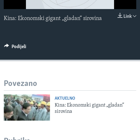
MAGAZIN
0:00
0:00:00
Link
O GLASU AMERIKE
Kina: Ekonomski gigant „gladan“ sirovina
EMBED
Learning English
Podijeli
PRATITE NAS
Jezici
Povezano
AKTUELNO
Kina: Ekonomski gigant „gladan“
sirovina