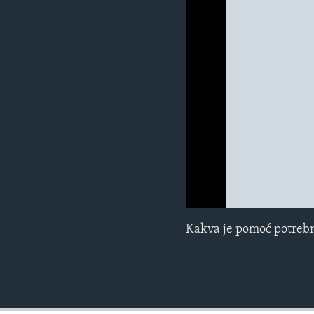
MAGAZIN
O GLASU AMERIKE
0:00
0:00:00
Kakva je pomoć potrebn