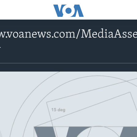
w.voanews.com/MediaAss
v