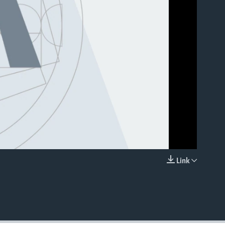
able
Link
EMBED