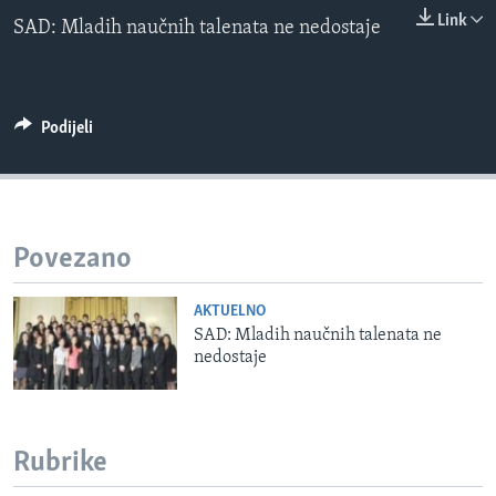
0:00
0:00:00
MAGAZIN
Link
SAD: Mladih naučnih talenata ne nedostaje
EMBED
O GLASU AMERIKE
Learning English
Podijeli
PRATITE NAS
Povezano
Jezici
AKTUELNO
SAD: Mladih naučnih talenata ne
nedostaje
Rubrike