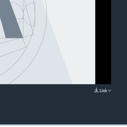
able
Link
EMBED