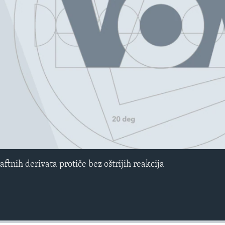
No media source currently avail
ftnih derivata protiče bez oštrijih reakcija