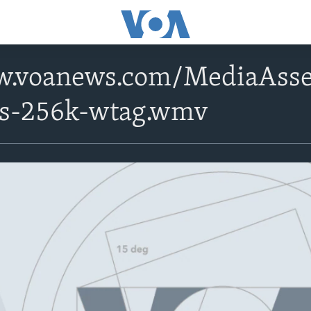
w.voanews.com/MediaAsse
ps-256k-wtag.wmv