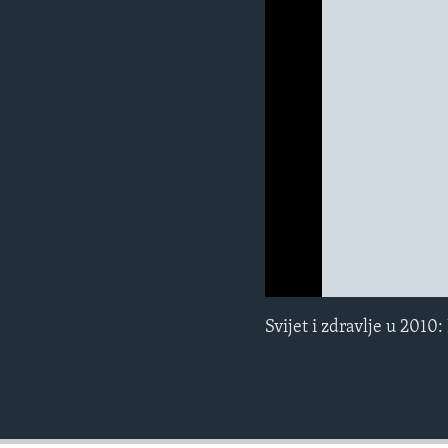
MAGAZIN
O GLASU AMERIKE
0:00
0:00:00
Svijet i zdravlje u 2010: