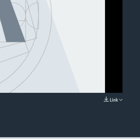
able
Link
EMBED