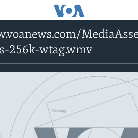
w.voanews.com/MediaAsse
ps-256k-wtag.wmv