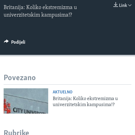
0:00
0:00:00
MAGAZIN
Link
Britanija: Koliko ekstremizma u
EMBED
univerzitetskim kampusima!?
O GLASU AMERIKE
Learning English
Podijeli
PRATITE NAS
Jezici
Povezano
AKTUELNO
Britanija: Koliko ekstremizma u
univerzitetskim kampusima!?
Rubrike