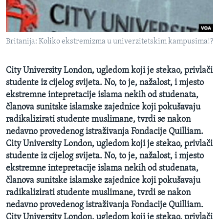
MAGAZIN
O GLASU AMERIKE
Britanija: Koliko ekstremizma u univerzitetskim kampusima!?
Learning English
City University London, ugledom koji je stekao, privlači
PRATITE NAS
studente iz cijelog svijeta. No, to je, nažalost, i mjesto
ekstremne intepretacije islama nekih od studenata,
članova sunitske islamske zajednice koji pokušavaju
radikalizirati studente muslimane, tvrdi se nakon
Jezici
nedavno provedenog istraživanja Fondacije Quilliam.
City University London, ugledom koji je stekao, privlači
studente iz cijelog svijeta. No, to je, nažalost, i mjesto
ekstremne intepretacije islama nekih od studenata,
članova sunitske islamske zajednice koji pokušavaju
radikalizirati studente muslimane, tvrdi se nakon
nedavno provedenog istraživanja Fondacije Quilliam.
City University London, ugledom koji je stekao, privlači