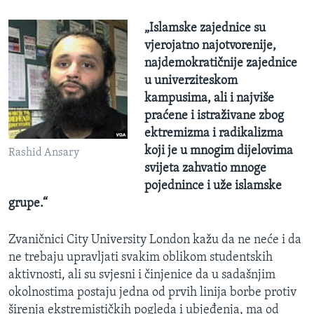
„Islamske zajednice su
vjerojatno najotvorenije,
najdemokratičnije zajednice
u univerziteskom
kampusima, ali i najviše
praćene i istraživane zbog
ektremizma i radikalizma
koji je u mnogim dijelovima
Rashid Ansary
svijeta zahvatio mnoge
pojednince i uže islamske
grupe.“
Zvaničnici City University London kažu da ne neće i da
ne trebaju upravljati svakim oblikom studentskih
aktivnosti, ali su svjesni i činjenice da u sadašnjim
okolnostima postaju jedna od prvih linija borbe protiv
širenja ekstremističkih pogleda i ubjeđenja, ma od