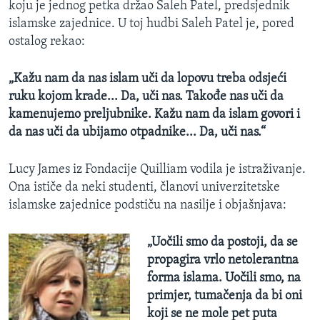
koju je jednog petka držao Saleh Patel, predsjednik
islamske zajednice. U toj hudbi Saleh Patel je, pored
ostalog rekao:
„Kažu nam da nas islam uči da lopovu treba odsjeći
ruku kojom krade... Da, uči nas. Takođe nas uči da
kamenujemo preljubnike. Kažu nam da islam govori i
da nas uči da ubijamo otpadnike... Da, uči nas.“
Lucy James iz Fondacije Quilliam vodila je istraživanje.
Ona ističe da neki studenti, članovi univerzitetske
islamske zajednice podstiču na nasilje i objašnjava:
„Uočili smo da postoji, da se
propagira vrlo netolerantna
forma islama. Uočili smo, na
primjer, tumačenja da bi oni
koji se ne mole pet puta