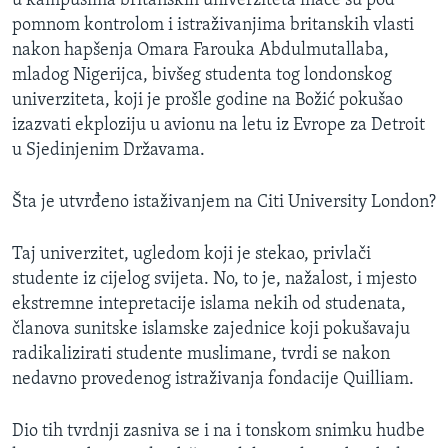
u kampusima britanskih univerziteta inače su pod
pomnom kontrolom i istraživanjima britanskih vlasti
nakon hapšenja Omara Farouka Abdulmutallaba,
mladog Nigerijca, bivšeg studenta tog londonskog
univerziteta, koji je prošle godine na Božić pokušao
izazvati ekploziju u avionu na letu iz Evrope za Detroit
u Sjedinjenim Državama.
Šta je utvrđeno istaživanjem na Citi University London?
Taj univerzitet, ugledom koji je stekao, privlači
studente iz cijelog svijeta. No, to je, nažalost, i mjesto
ekstremne intepretacije islama nekih od studenata,
članova sunitske islamske zajednice koji pokušavaju
radikalizirati studente muslimane, tvrdi se nakon
nedavno provedenog istraživanja fondacije Quilliam.
Dio tih tvrdnji zasniva se i na i tonskom snimku hudbe