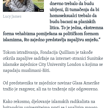
dnevno trebalo da budu
ubijeni, ili tumačenja da bi
homoseksualci trebalo da
Lucy James
budu bacani sa planiskih
litica. To je jedna, ekstremna
forma vehabizma pomiješana sa političkom formom
islamizma, što zajedno predstavlja zapaljivu smješu.“
Tokom istraživanja, Fondacija Quilliam je takođe
otkrila zapaljive sadržaje na internet-stranici Sunitske
islamske zajednice City University London u kojima se
napadaju muslimani-šiiti.
Od predstavnika te zajednice novinar Glasa Amerike
tražio je razgovor, ali na to traženje nije odgovoreno.
Kako rekosmo, djelovanje islamskih radikalista na
britanskim univerziteima prati se i analizira mnogo