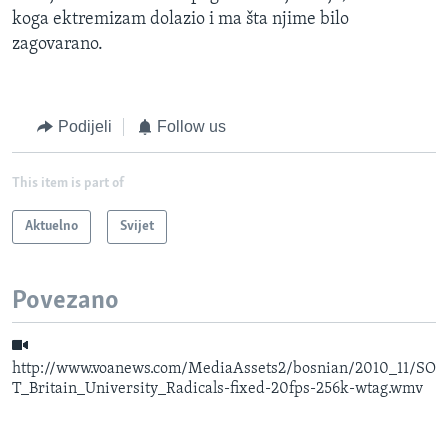
koga ektremizam dolazio i ma šta njime bilo
zagovarano.
Podijeli
Follow us
This item is part of
Aktuelno
Svijet
Povezano
http://www.voanews.com/MediaAssets2/bosnian/2010_11/SO
T_Britain_University_Radicals-fixed-20fps-256k-wtag.wmv