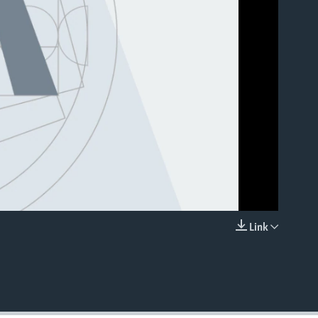
able
Link
EMBED