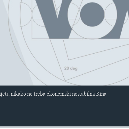
No media source currently avail
ijetu nikako ne treba ekonomski nestabilna Kina