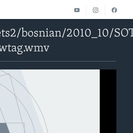
ets2/bosnian/2010_10/SO
-wtag.wmv