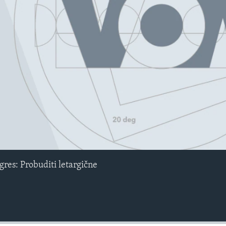
No media source currently avail
res: Probuditi letargične