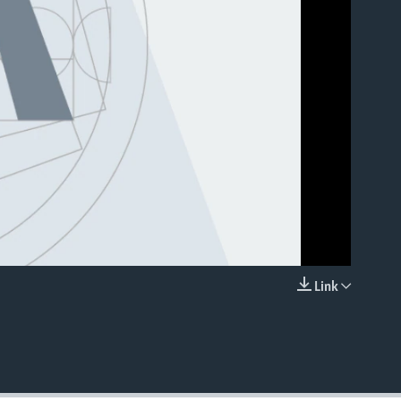
able
Link
EMBED