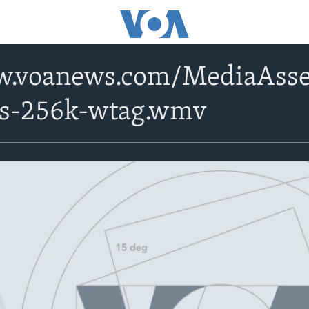
w.voanews.com/MediaAsse
ps-256k-wtag.wmv