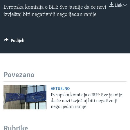
0:00
0:00:00
MAGAZIN
Link
Evropska komisija o BiH: Sve jasnije da će novi
EMBED
izvještaj biti negativniji nego ijedan ranije
O GLASU AMERIKE
Learning English
Podijeli
PRATITE NAS
Jezici
Povezano
AKTUELNO
Evropska komisija o BiH: Sve jasnije
da će novi izvještaj biti negativniji
nego ijedan ranije
Rubrike