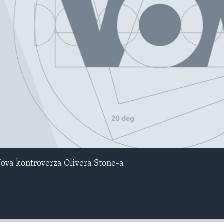
No media source currently avail
Nova kontroverza Olivera Stone-a