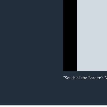
MAGAZIN
O GLASU AMERIKE
0:00
0:00:00
“South of the Border”: 