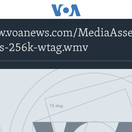
w.voanews.com/MediaAss
ps-256k-wtag.wmv