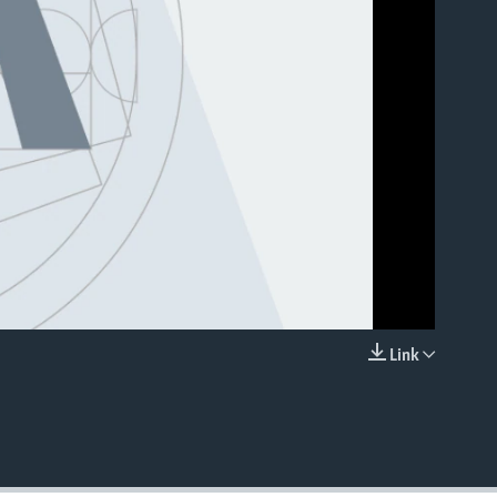
able
Link
EMBED