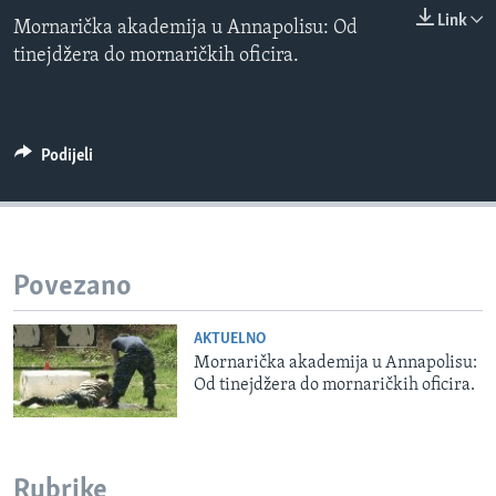
0:00
0:00:00
MAGAZIN
Link
Mornarička akademija u Annapolisu: Od
EMBED
tinejdžera do mornaričkih oficira.
O GLASU AMERIKE
Learning English
Podijeli
PRATITE NAS
Jezici
Povezano
AKTUELNO
Mornarička akademija u Annapolisu:
Od tinejdžera do mornaričkih oficira.
Rubrike