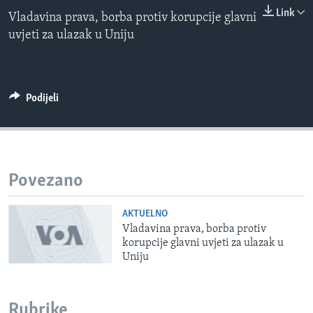
0:00
0:00:00
MAGAZIN
Link
Vladavina prava, borba protiv korupcije glavni
EMBED
uvjeti za ulazak u Uniju
O GLASU AMERIKE
Learning English
Podijeli
PRATITE NAS
Jezici
Povezano
AKTUELNO
Vladavina prava, borba protiv
korupcije glavni uvjeti za ulazak u
Uniju
Rubrike