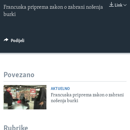
0:00
0:00:00
MAGAZIN
Link
Francuska priprema zakon o zabrani nošenja
EMBED
burki
O GLASU AMERIKE
Learning English
Podijeli
PRATITE NAS
Jezici
Povezano
AKTUELNO
Francuska priprema zakon o zabrani
nošenja burki
Rubrike