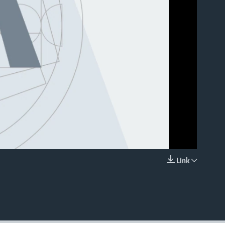
able
Link
EMBED