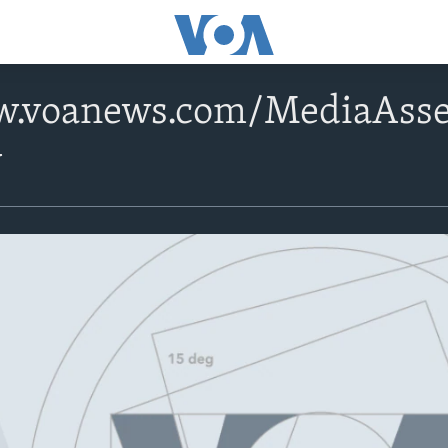
w.voanews.com/MediaAsset
v