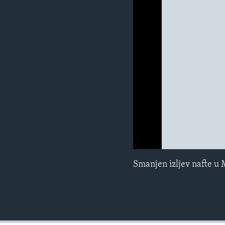
MAGAZIN
O GLASU AMERIKE
0:00
0:00:00
Smanjen izljev nafte u 