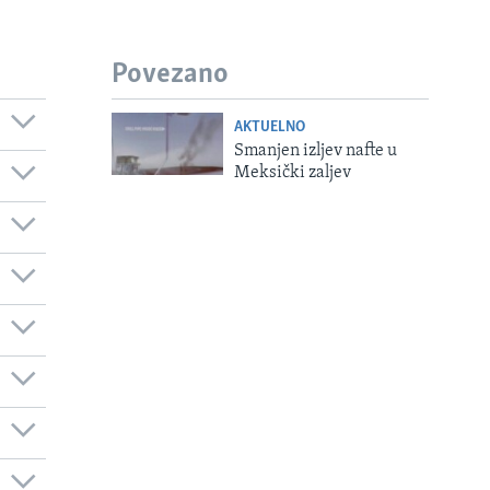
Povezano
AKTUELNO
Smanjen izljev nafte u
Meksički zaljev