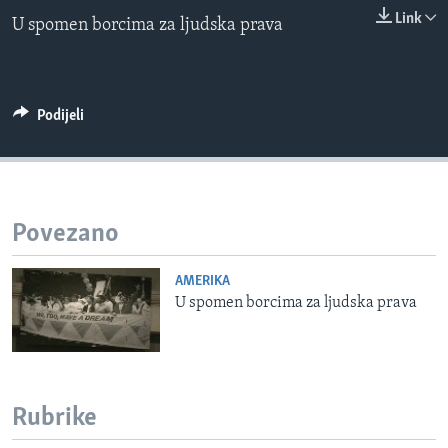
0:00
0:00:00
MAGAZIN
Link
U spomen borcima za ljudska prava
EMBED
O GLASU AMERIKE
Learning English
Podijeli
PRATITE NAS
Povezano
Jezici
AMERIKA
U spomen borcima za ljudska prava
Rubrike