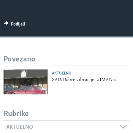
MAGAZIN
O GLASU AMERIKE
Podijeli
Learning English
PRATITE NAS
Povezano
AKTUELNO
Jezici
SAD: Dobre vibracije iz IMAN-a
Rubrike
AKTUELNO