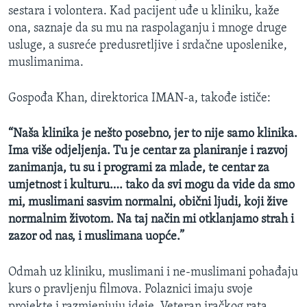
sestara i volontera. Kad pacijent uđe u kliniku, kaže
ona, saznaje da su mu na raspolaganju i mnoge druge
usluge, a susreće predusretljive i srdačne uposlenike,
muslimanima.
Gospođa Khan, direktorica IMAN-a, takođe ističe:
“Naša klinika je nešto posebno, jer to nije samo klinika.
Ima više odjeljenja. Tu je centar za planiranje i razvoj
zanimanja, tu su i programi za mlade, te centar za
umjetnost i kulturu…. tako da svi mogu da vide da smo
mi, muslimani sasvim normalni, obični ljudi, koji žive
normalnim životom. Na taj način mi otklanjamo strah i
zazor od nas, i muslimana uopće.”
Odmah uz kliniku, muslimani i ne-muslimani pohađaju
kurs o pravljenju filmova. Polaznici imaju svoje
projekte i razmjenjuju ideje. Veteran iračkog rata