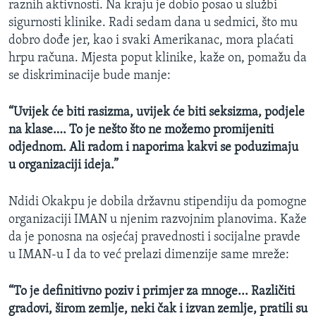
raznih aktivnosti. Na kraju je dobio posao u službi
sigurnosti klinike. Radi sedam dana u sedmici, što mu
dobro dođe jer, kao i svaki Amerikanac, mora plaćati
hrpu računa. Mjesta poput klinike, kaže on, pomažu da
se diskriminacije bude manje:
“Uvijek će biti rasizma, uvijek će biti seksizma, podjele
na klase…. To je nešto što ne možemo promijeniti
odjednom. Ali radom i naporima kakvi se poduzimaju
u organizaciji ideja.”
Ndidi Okakpu je dobila državnu stipendiju da pomogne
organizaciji IMAN u njenim razvojnim planovima. Kaže
da je ponosna na osjećaj pravednosti i socijalne pravde
u IMAN-u I da to već prelazi dimenzije same mreže:
“To je definitivno poziv i primjer za mnoge... Različiti
gradovi, širom zemlje, neki čak i izvan zemlje, pratili su