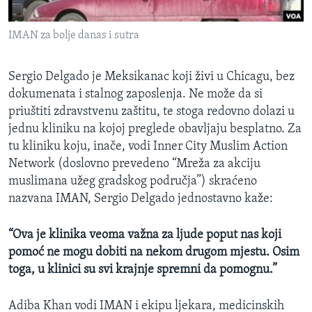
MAGAZIN
IMAN za bolje danas i sutra
O GLASU AMERIKE
Learning English
Sergio Delgado je Meksikanac koji živi u Chicagu, bez
dokumenata i stalnog zaposlenja. Ne može da si
priuštiti zdravstvenu zaštitu, te stoga redovno dolazi u
PRATITE NAS
jednu kliniku na kojoj preglede obavljaju besplatno. Za
tu kliniku koju, inače, vodi Inner City Muslim Action
Network (doslovno prevedeno “Mreža za akciju
Jezici
muslimana užeg gradskog područja”) skraćeno
nazvana IMAN, Sergio Delgado jednostavno kaže:
“Ova je klinika veoma važna za ljude poput nas koji
pomoć ne mogu dobiti na nekom drugom mjestu. Osim
toga, u klinici su svi krajnje spremni da pomognu.”
Adiba Khan vodi IMAN i ekipu ljekara, medicinskih