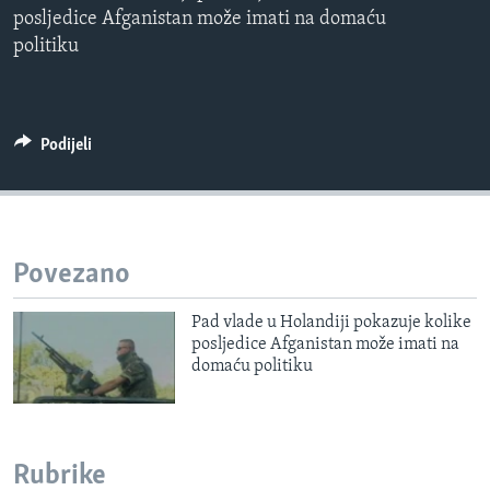
posljedice Afganistan može imati na domaću
MAGAZIN
politiku
O GLASU AMERIKE
Learning English
Podijeli
PRATITE NAS
Povezano
Jezici
Pad vlade u Holandiji pokazuje kolike
posljedice Afganistan može imati na
domaću politiku
Rubrike