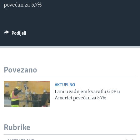
povećan za 5,7%
MAGAZIN
O GLASU AMERIKE
Learning English
Podijeli
PRATITE NAS
Povezano
Jezici
AKTUELNO
Lani u zadnjem kvaratlu GDP u
Americi povećan za 5,7%
Rubrike