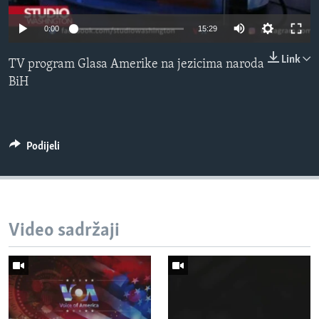
MAGAZIN
0:00
15:29
O GLASU AMERIKE
Link
TV program Glasa Amerike na jezicima naroda
Learning English
BiH
PRATITE NAS
Podijeli
Jezici
Video sadržaji