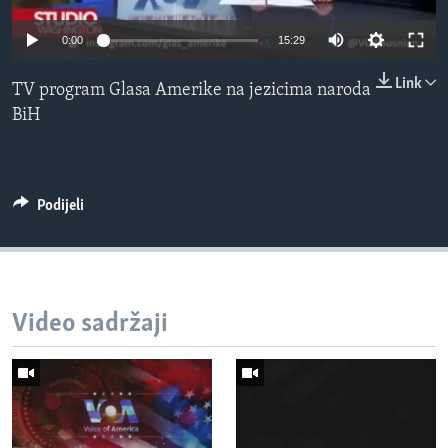
MAGAZIN
0:00
15:29
O GLASU AMERIKE
Link
TV program Glasa Amerike na jezicima naroda
Learning English
BiH
PRATITE NAS
Podijeli
Jezici
Video sadržaji