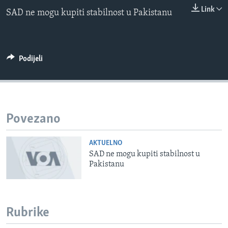
0:00
0:00:00
MAGAZIN
Link
SAD ne mogu kupiti stabilnost u Pakistanu
EMBED
O GLASU AMERIKE
Learning English
Podijeli
PRATITE NAS
Povezano
Jezici
AKTUELNO
SAD ne mogu kupiti stabilnost u
Pakistanu
Rubrike