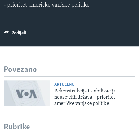
- prioritet američke vanjske politike
MAGAZIN
O GLASU AMERIKE
Learning English
Podijeli
PRATITE NAS
Povezano
Jezici
AKTUELNO
Rekonstrukcija i stabilizacija
neuspjelih država - prioritet
američke vanjske politike
Rubrike