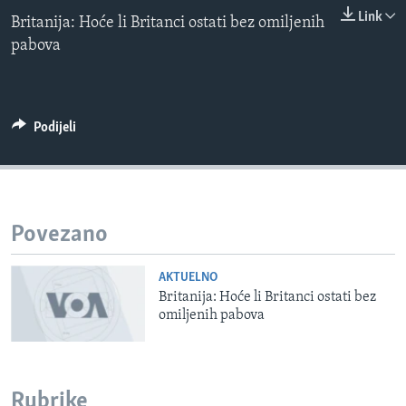
0:00
0:00:00
MAGAZIN
Link
Britanija: Hoće li Britanci ostati bez omiljenih
EMBED
pabova
O GLASU AMERIKE
Learning English
Podijeli
PRATITE NAS
Jezici
Povezano
AKTUELNO
Britanija: Hoće li Britanci ostati bez
omiljenih pabova
Rubrike