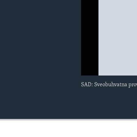
MAGAZIN
O GLASU AMERIKE
0:00
0:00:00
SAD: Sveobuhvatna prov