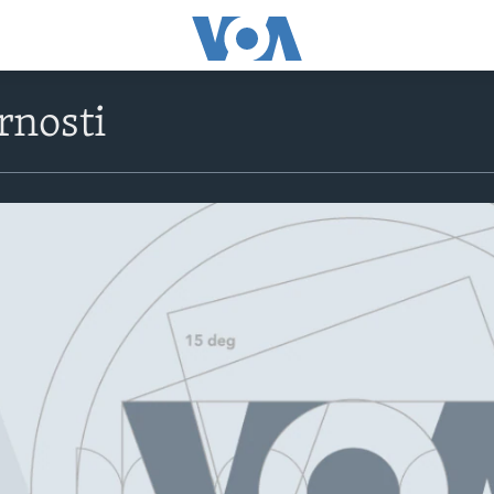
rnosti
No media source currently avail