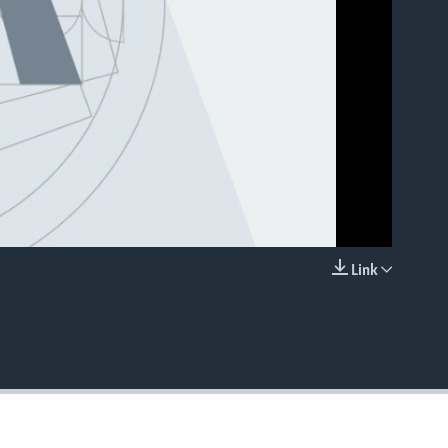
Link
EMBED