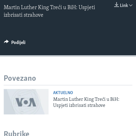
0:00
0:00:00
MAGAZIN
Link
Martin Luther King Treći u BiH: Uspjeti
EMBED
izbrisati strahove
O GLASU AMERIKE
Learning English
Podijeli
PRATITE NAS
Jezici
Povezano
AKTUELNO
Martin Luther King Treći u BiH:
Uspjeti izbrisati strahove
Rubrike