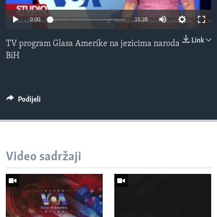
MAGAZIN
0:00
15:28
O GLASU AMERIKE
Link
TV program Glasa Amerike na jezicima naroda
Learning English
BiH
PRATITE NAS
Podijeli
Jezici
Video sadržaji