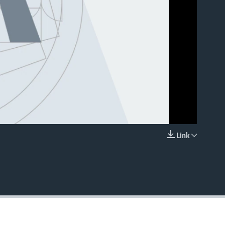
Link
EMBED