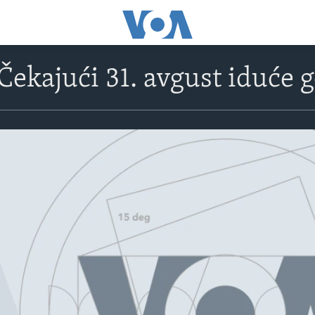
Čekajući 31. avgust iduće 
No media source currently avail