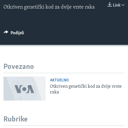
0:00
0:00:00
MAGAZIN
Link
Otkriven genetički kod za dvije vrste raka
EMBED
O GLASU AMERIKE
Learning English
Podijeli
PRATITE NAS
Povezano
Jezici
AKTUELNO
Otkriven genetički kod za dvije vrste
raka
Rubrike