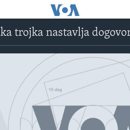
ka trojka nastavlja dogovo
No media source currently avail