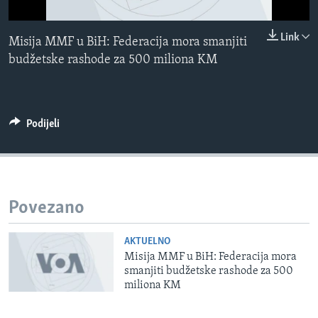
MAGAZIN
0:00
0:00:00
Link
O GLASU AMERIKE
Misija MMF u BiH: Federacija mora smanjiti
EMBED
budžetske rashode za 500 miliona KM
Learning English
PRATITE NAS
Podijeli
Jezici
Povezano
AKTUELNO
Misija MMF u BiH: Federacija mora
smanjiti budžetske rashode za 500
miliona KM