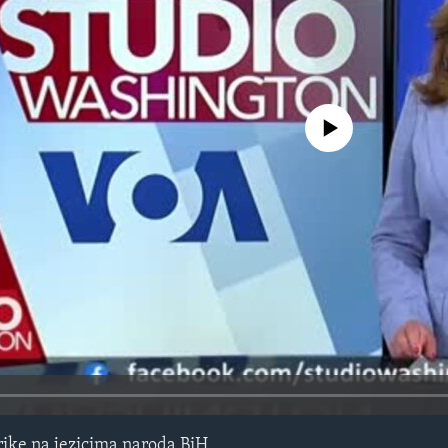
No media source currently avail
ike na jezicima naroda BiH