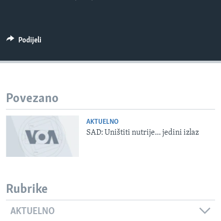
MAGAZIN
O GLASU AMERIKE
Podijeli
Learning English
PRATITE NAS
Povezano
AKTUELNO
Jezici
SAD: Uništiti nutrije... jedini izlaz
Rubrike
AKTUELNO