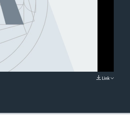
Link
EMBED