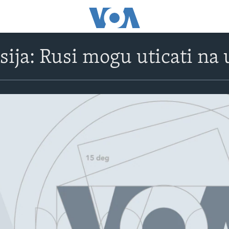
ija: Rusi mogu uticati na
No media source currently avail