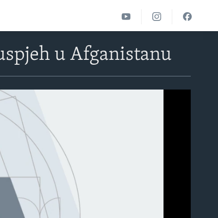
 uspjeh u Afganistanu
able