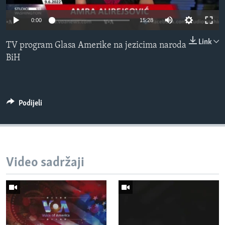
MAGAZIN
0:00
15:28
O GLASU AMERIKE
Link
TV program Glasa Amerike na jezicima naroda
Learning English
BiH
PRATITE NAS
Podijeli
Jezici
Video sadržaji