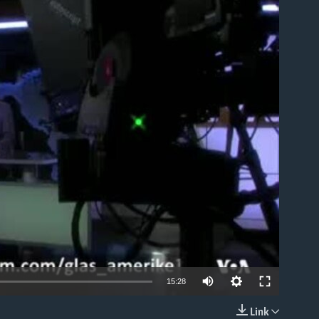
able
15:28
Link