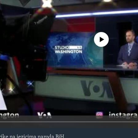
No media source currently avail
ike na jezicima naroda BiH