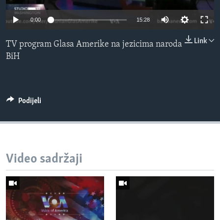
MAGAZIN
0:00
15:28
O GLASU AMERIKE
Link
TV program Glasa Amerike na jezicima naroda
Learning English
BiH
PRATITE NAS
Podijeli
Jezici
Video sadržaji