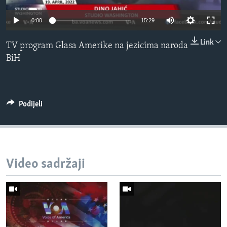
MAGAZIN
0:00
15:29
O GLASU AMERIKE
Link
TV program Glasa Amerike na jezicima naroda
Learning English
BiH
PRATITE NAS
Podijeli
Jezici
Video sadržaji