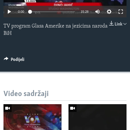
MAGAZIN
0:00
15:28
O GLASU AMERIKE
Link
TV program Glasa Amerike na jezicima naroda
Learning English
BiH
PRATITE NAS
Podijeli
Jezici
Video sadržaji