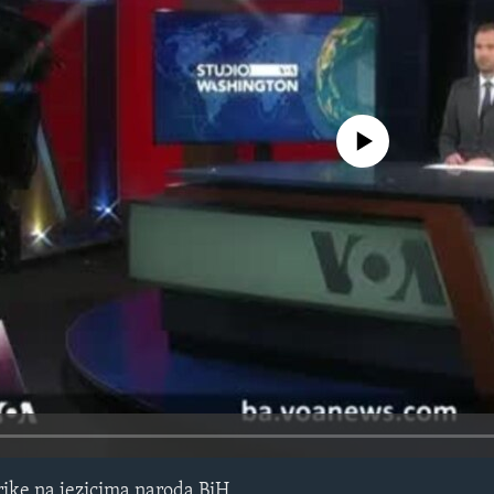
No media source currently avail
ike na jezicima naroda BiH