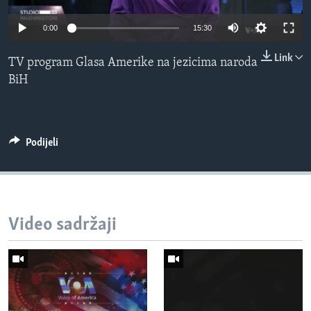
MAGAZIN
0:00
15:30
O GLASU AMERIKE
Link
TV program Glasa Amerike na jezicima naroda
Learning English
BiH
PRATITE NAS
Podijeli
Jezici
Video sadržaji