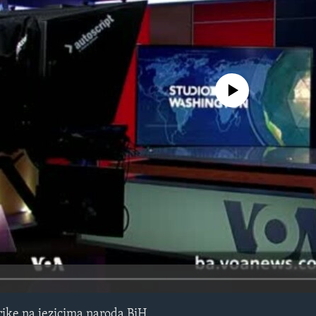
No media source currently avail
ike na jezicima naroda BiH