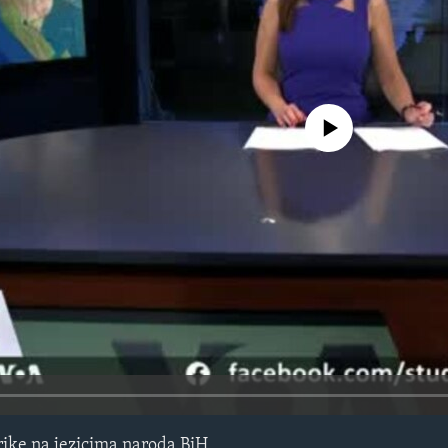
No media source currently avail
ike na jezicima naroda BiH